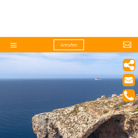

Anrufen